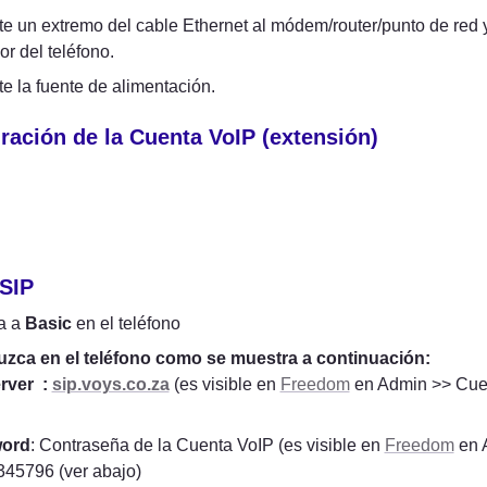
 un extremo del cable Ethernet al módem/router/punto de red y el 
or del teléfono.
e la fuente de alimentación.
ración de la Cuenta VoIP (extensión)
SIP
 a 
Basic
 en el teléfono
uzca en el teléfono como se muestra a continuación:
ver  : 
sip.voys.co.za
(es visible en 
Freedom
 en Admin >> Cue
ord
: Contraseña de la Cuenta VoIP (es visible en 
Freedom
 en 
45796 (ver abajo)