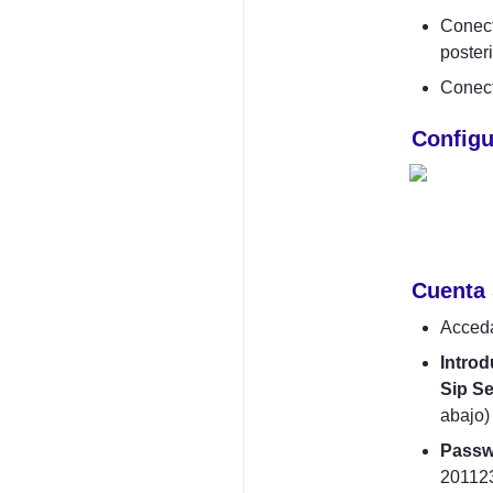
Conecte
posteri
Conect
Configu
Cuenta 
Acceda
Introd
Sip Ser
abajo)
Passw
201123