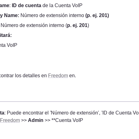
name
: 
ID de cuenta
 de la Cuenta VoIP
ay Name: 
Número de extensión interno
 (p. ej. 201)
: Número de extensión interno (
p. ej. 201
)
tará:
ta VoIP

ntrar los detalles en 
Freedom
 en.
ta
: Puede encontrar el 'Número de extensión', 'ID de Cuenta VoI
Freedom
 >> 
Admin
 >> **Cuenta VoIP
