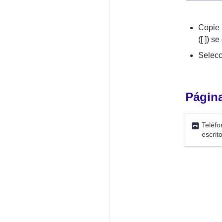
Copie 
([ ]) 
Selecc
Página
Teléfonos 
Teléfo
escritorio
escrito