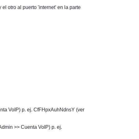
otro al puerto 'internet' en la parte 
nta VoIP) p. ej. CfFHpxAuhNdnsY (ver 
Admin >> Cuenta VoIP) p. ej. 