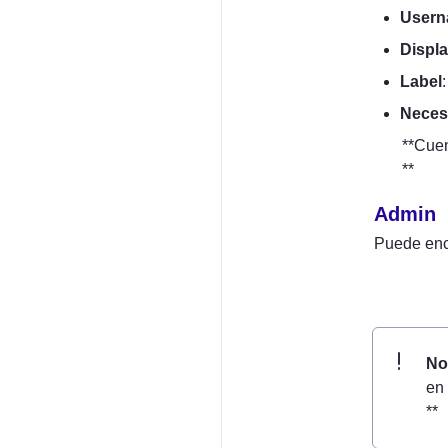
User
Displ
Label
Necesi
**Cuen
**
Admin
Puede enco
No
en 
**