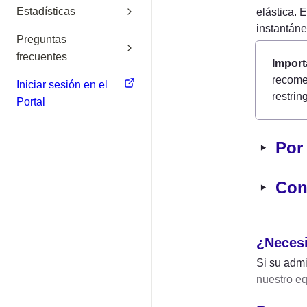
Estadísticas
elástica. 
instantán
Preguntas
frecuentes
Import
recomen
Iniciar sesión en el
restrin
Portal
‣
Por
‣
Con
¿Necesi
Si su admi
nuestro eq