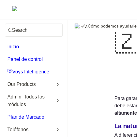
✅¿Cómo podemos ayudarle
Search

Inicio
Panel de control
Voys Intelligence
Our Products
Admin: Todos los
Para garan
módulos
altamente 
Plan de Marcado
La natu
Teléfonos
A diferenc