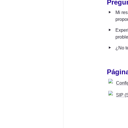
Pregun
‣
Mi res
propo
‣
Experi
proble
‣
¿No te
Página
Confi
SIP (S