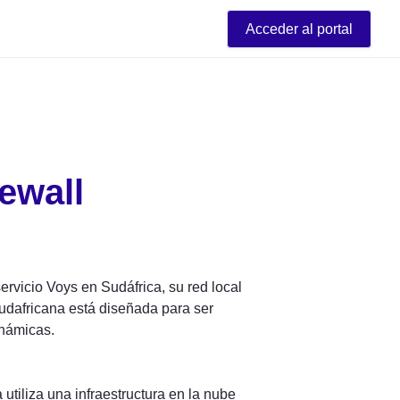
Acceder al portal
rewall
ervicio Voys en Sudáfrica, su red local 
debe estar configurada correctamente. Dado que nuestra infraestructura sudafricana está diseñada para ser 
inámicas.
utiliza una infraestructura en la nube 