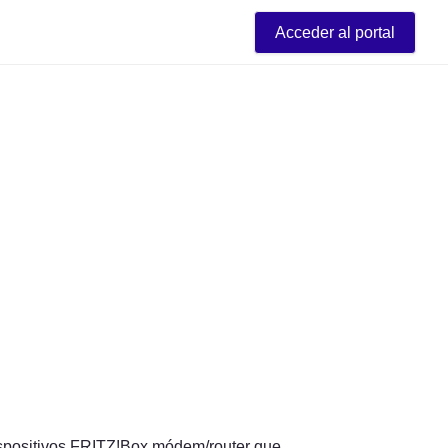
Acceder al portal
ispositivos FRITZ!Box módem/router que 