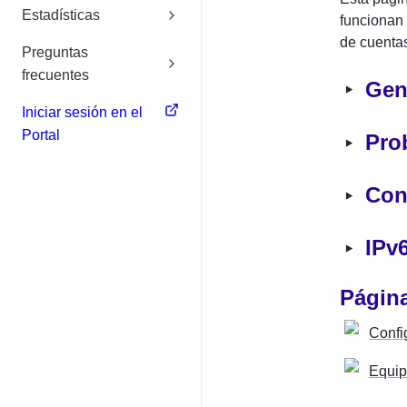
Estadísticas
funcionan 
de cuentas
Preguntas
frecuentes
‣
Gen
Iniciar sesión en el
Portal
‣
Pro
‣
Con
‣
IPv
Página
Confi
Equi