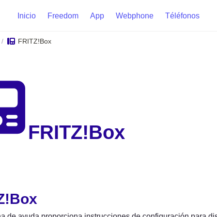
Inicio
Freedom
App
Webphone
Téléfonos
FRITZ!Box
/
FRITZ!Box
Z!Box
a de ayuda proporciona instrucciones de configuración para d