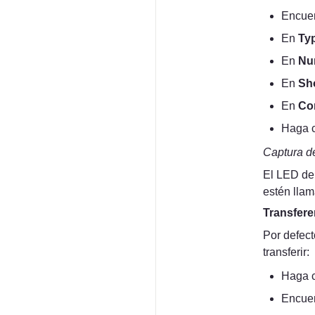
Encuen
En 
Ty
En 
Nu
En 
Sho
En 
Co
Haga c
Captura d
El LED de 
estén llam
Transfere
Por defect
transferir:
Haga c
Encuen