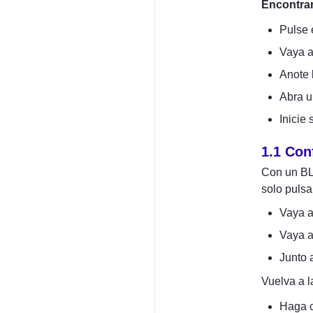
Encontrar 
Pulse e
Vaya a
Anote 
Abra u
Inicie
1.1 Con
Con un BL
solo pulsa
Vaya a
Vaya a
Junto 
Vuelva a l
Haga c