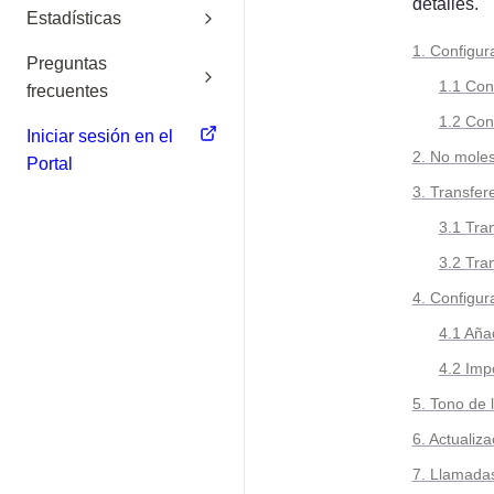
detalles.
Estadísticas
1. Configur
Preguntas
1.1 Con
frecuentes
1.2 Con
Iniciar sesión en el
2. No mole
Portal
3. Transfer
3.1 Tra
3.2 Tra
4. Configur
4.1 Aña
4.2 Impo
5. Tono de 
6. Actualiz
7. Llamada