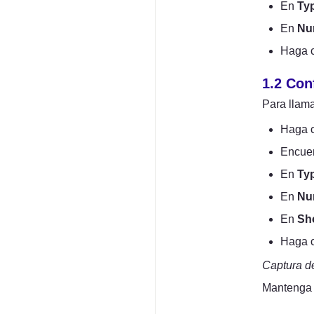
En 
Ty
En 
Nu
Haga c
1.2 Con
Para llama
Haga c
Encuen
En 
Ty
En 
Nu
En 
Sho
Haga c
Captura d
Mantenga p