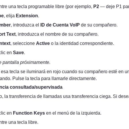
tre una tecla programable libre (por ejemplo, 
P2
 — deje P1 par
pe
, elija 
Extension
.
mber
, introduzca el 
ID de Cuenta VoIP
 de su compañero.
rt Text
, introduzca el nombre de su compañero.
ntext
, seleccione 
Active
 o la identidad correspondiente.
lic en 
Save
.
e pantalla próximamente.
esa tecla se iluminará en rojo cuando su compañero esté en un
ando. Pulse la tecla para llamarle directamente.
ncia consultada/supervisada
o, la transferencia de llamadas usa transferencia ciega. Si des
lic en 
Function Keys
 en el menú de la izquierda.
tre una tecla libre.