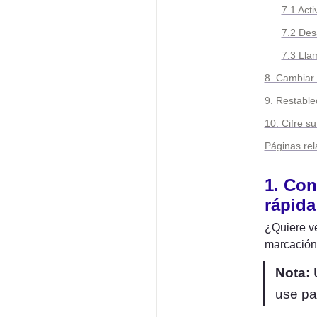
7.1 Act
7.2 Des
7.3 Lla
8. Cambiar
9. Restable
10. Cifre s
Páginas re
1. Con
rápida
¿Quiere ve
marcación 
Nota:
 
use pa