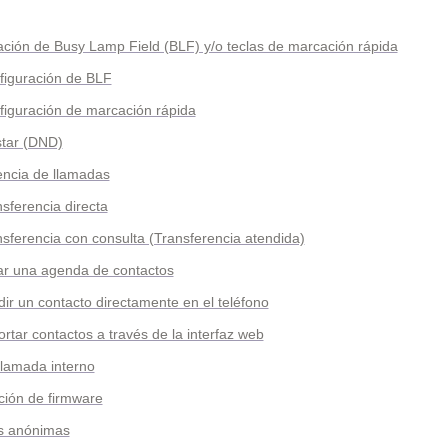
ación de Busy Lamp Field (BLF) y/o teclas de marcación rápida
figuración de BLF
figuración de marcación rápida
star (DND)
encia de llamadas
nsferencia directa
nsferencia con consulta (Transferencia atendida)
ar una agenda de contactos
dir un contacto directamente en el teléfono
rtar contactos a través de la interfaz web
llamada interno
ación de firmware
s anónimas