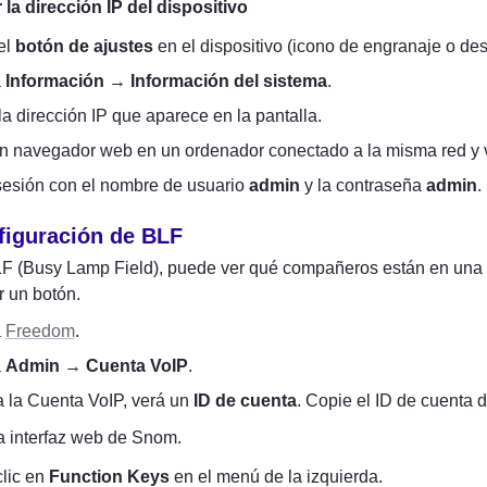
la dirección IP del dispositivo
l 
botón de ajustes
 en el dispositivo (icono de engranaje o dest
 
Información
 → 
Información del sistema
.
la dirección IP que aparece en la pantalla.
n navegador web en un ordenador conectado a la misma red y va
 sesión con el nombre de usuario 
admin
 y la contraseña 
admin
.
figuración de BLF
F (Busy Lamp Field), puede ver qué compañeros están en una l
r un botón.
 
Freedom
.
 
Admin
 → 
Cuenta VoIP
.
a la Cuenta VoIP, verá un 
ID de cuenta
. Copie el ID de cuenta
a interfaz web de Snom.
lic en 
Function Keys
 en el menú de la izquierda.