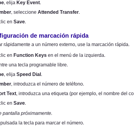
pe
, elija 
Key Event
.
mber
, seleccione 
Attended Transfer
.
lic en 
Save
.
figuración de marcación rápida
r rápidamente a un número externo, use la marcación rápida.
lic en 
Function Keys
 en el menú de la izquierda.
tre una tecla programable libre.
pe
, elija 
Speed Dial
.
mber
, introduzca el número de teléfono.
rt Text
, introduzca una etiqueta (por ejemplo, el nombre del co
lic en 
Save
.
e pantalla próximamente.
ulsada la tecla para marcar el número.