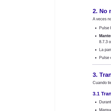
2. No 
A veces no
Pulse 
Mante
8.7.3 o
La pan
Pulse 
3. Tra
Cuando tie
3.1 Tra
Durant
Marque