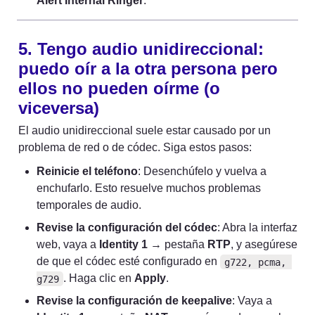
Alert Internal Ringer
.
5. Tengo audio unidireccional: 
puedo oír a la otra persona pero 
ellos no pueden oírme (o 
viceversa)
El audio unidireccional suele estar causado por un 
problema de red o de códec. Siga estos pasos:
Reinicie el teléfono
: Desenchúfelo y vuelva a 
enchufarlo. Esto resuelve muchos problemas 
temporales de audio.
Revise la configuración del códec
: Abra la interfaz 
web, vaya a 
Identity 1
 → pestaña 
RTP
, y asegúrese 
de que el códec esté configurado en 
g722, pcma, 
. Haga clic en 
Apply
.
g729
Revise la configuración de keepalive
: Vaya a 