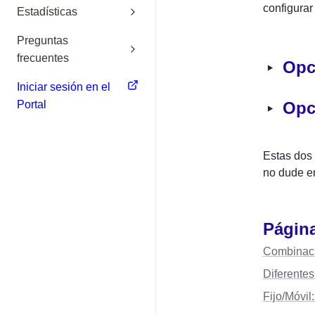
configurar
Estadísticas
Preguntas
frecuentes
‣
Opc
Iniciar sesión en el
‣
Portal
Opc
Estas dos 
no dude en
Página
Combinaci
Diferentes
Fijo/Móvil