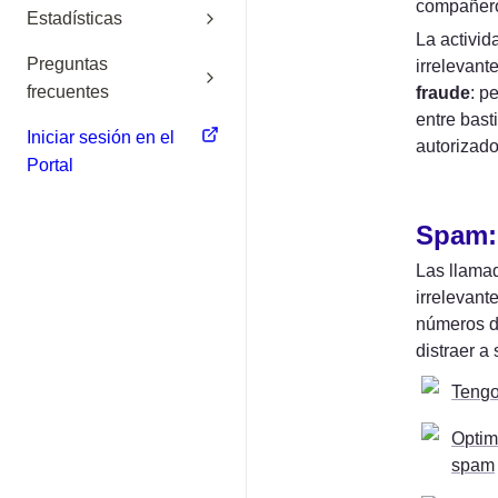
compañero
Estadísticas
La activid
Preguntas
frecuentes
fraude
: p
entre bast
Iniciar sesión en el
autorizado 
Portal
Spam: 
Las llamad
irrelevant
números de
distraer a
Tengo
Optim
spam