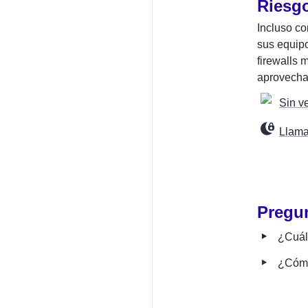
Riesgo
Incluso co
sus equipo
firewalls 
aprovechad
Sin v
Llama
Pregun
‣
¿Cuál
‣
¿Cómo 