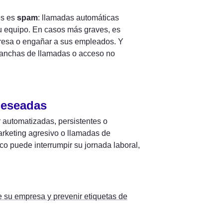
s es 
spam
: llamadas automáticas 
irrelevantes o llamadas de ventas agresivas que hacen perder tiempo a su equipo. En casos más graves, es 
presa o engañar a sus empleados. Y 
anchas de llamadas o acceso no 
deseadas
automatizadas, persistentes o 
rketing agresivo o llamadas de 
 puede interrumpir su jornada laboral, 
e su empresa y prevenir etiquetas de