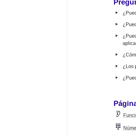
Pregun
‣
¿Puedo
‣
¿Puedo
‣
¿Puedo
aplica
‣
¿Cómo
‣
¿Los p
‣
¿Pued
Página
Funci
Númer