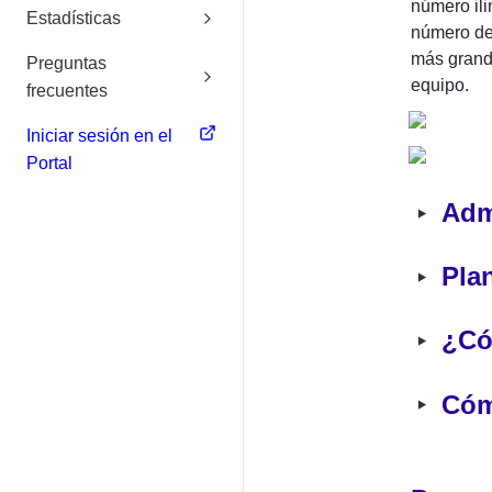
número ili
Estadísticas
número de 
más grande
Preguntas
equipo.
frecuentes
Iniciar sesión en el
Portal
‣
Adm
‣
Pla
‣
¿Có
‣
Cóm