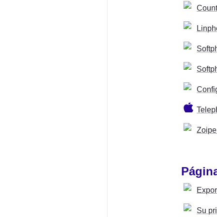
Count
Linph
Softp
Softp
Confi
Telep
Zoipe
Página
Expor
Su pr