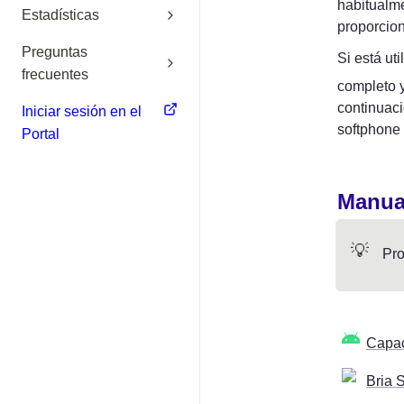
habitualme
Estadísticas
proporcion
Preguntas
Si está ut
frecuentes
completo 
continuaci
Iniciar sesión en el
softphone 
Portal
Manual
💡
Pro
Capac
Bria 