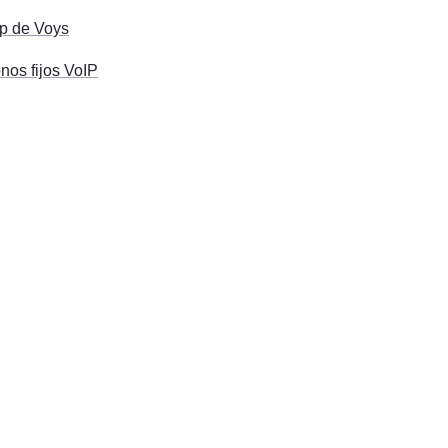
p de Voys
onos fijos VoIP
Ir a Voys.co/es