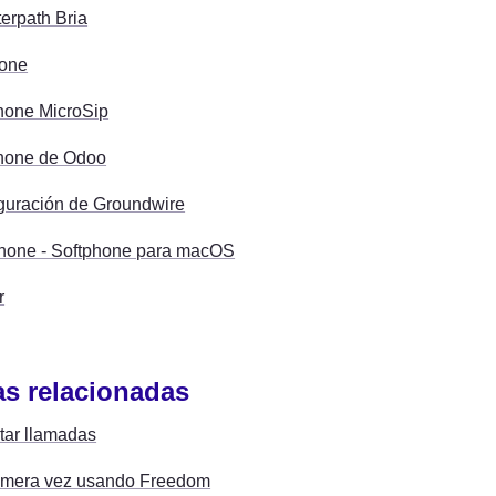
erpath Bria
one
hone MicroSip
hone de Odoo
guración de Groundwire
hone - Softphone para macOS
r
s relacionadas
tar llamadas
imera vez usando Freedom