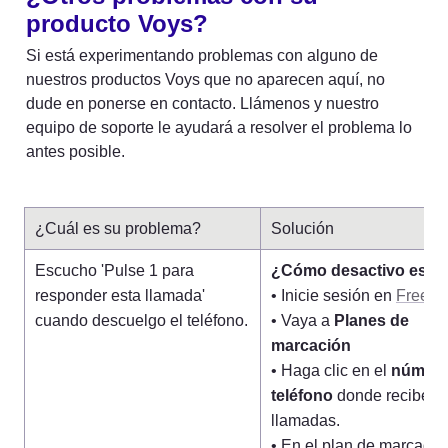
producto Voys?
Si está experimentando problemas con alguno de 
nuestros productos Voys que no aparecen aquí, no 
dude en ponerse en contacto. Llámenos y nuestro 
equipo de soporte le ayudará a resolver el problema lo 
antes posible.
¿Cuál es su problema?
Solución
Escucho 'Pulse 1 para 
¿Cómo desactivo esto
responder esta llamada' 
• Inicie sesión en 
Freed
cuando descuelgo el teléfono.
• Vaya a 
Planes de 
marcación
• Haga clic en el 
número
teléfono
 donde recibe 
llamadas.

• En el plan de marcado, 