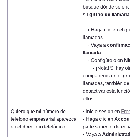
busque dónde se encuent
su 
grupo de llamadas
.

    ◦ Haga clic en el grupo de 
llamadas.

    ◦ Vaya a 
confirmación
llamada
    ◦ Configúrelo en 
Ning
        ▪ ¡Nota! Si hay otros 
compañeros en el grupo 
llamadas, también deberá
desactivar esta función p
ellos.
Quiero que mi número de 
• Inicie sesión en 
Freed
teléfono empresarial aparezca 
• Haga clic en 
Account
 
en el directorio telefónico
parte superior derecha.

• Vaya a 
Administration
.