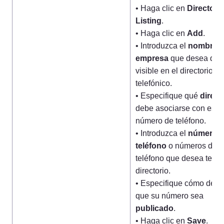
• Haga clic en 
Directory 
Listing
.

• Haga clic en 
Add
.

• Introduzca el 
nombre de
empresa
 que desea que 
visible en el directorio 
telefónico.

• Especifique qué 
direcc
debe asociarse con este 
número de teléfono.

• Introduzca el 
número d
teléfono
 o números de 
teléfono que desea tener 
directorio.

• Especifique cómo dese
que su número sea 
publicado
.

• Haga clic en 
Save
.