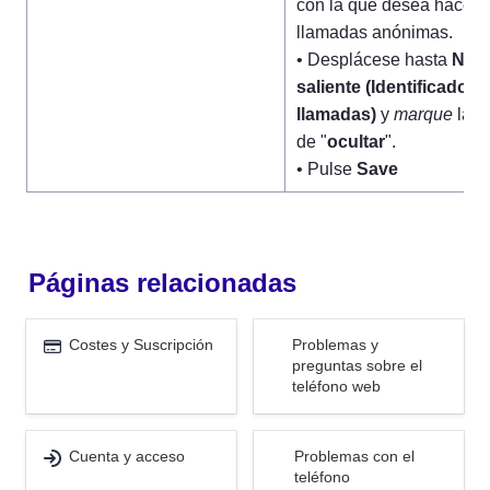
con la que desea hacer 
llamadas anónimas.

• Desplácese hasta 
Núme
saliente (Identificador d
llamadas)
 y 
marque
 la ca
de "
ocultar
".

• Pulse 
Save
Páginas relacionadas
Costes y Suscripción
Problemas y preguntas
Costes y Suscripción
Problemas y 
sobre el teléfono web
preguntas sobre el 
teléfono web
Cuenta y acceso
Problemas con el teléfono
Cuenta y acceso
Problemas con el 
teléfono