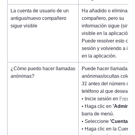
La cuenta de usuario de un 
Ha añadido o eliminado a
antiguo/nuevo compañero 
compañero, pero su 
sigue visible
información sigue (sin) es
visible en la aplicación. 
Puede resolver esto cerr
sesión y volviendo a inici
en la aplicación.
¿Cómo puedo hacer llamadas 
Puede hacer llamadas 
anónimas?
31
 antes del número de 
teléfono al que desea llam
• Inicie sesión en 
Freed
• Haga clic en 
'Admin'
 e
barra de menú.

• Seleccione 
'Cuenta Vo
• Haga clic en la Cuenta 