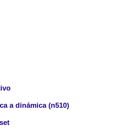
tivo
ica a dinámica (n510)
set