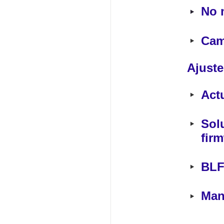
‣
No 
‣
Cam
Ajuste
‣
Actu
‣
Solu
fir
‣
BLF
‣
Man