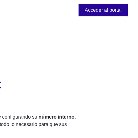
Acceder al portal
t
é configurando su 
número interno
, 
 todo lo necesario para que sus 