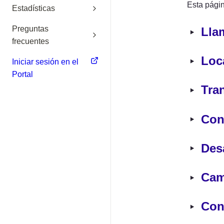
Esta págin
Estadísticas
Preguntas
‣
Lla
frecuentes
‣
Loca
Iniciar sesión en el
Portal
‣
Tra
‣
Con
‣
Desa
‣
Camb
‣
Con