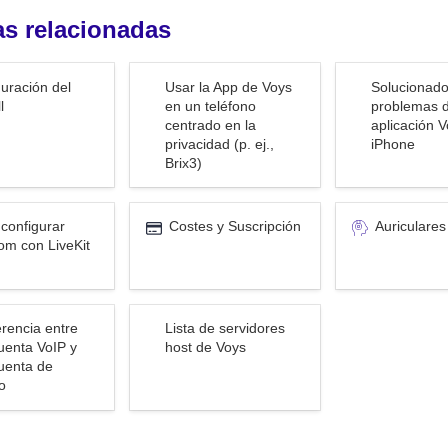
s relacionadas 
ión del firewall
Usar la App de Voys en un
Solucionador d
uración del 
Usar la App de Voys 
Solucionado
teléfono centrado en la
problemas de l
l
en un teléfono 
problemas de
centrado en la 
aplicación V
privacidad (p. ej., Brix3)
aplicación Voys
privacidad (p. ej., 
iPhone
iPhone
Brix3)
igurar Freedom
Costes y Suscripción
Auriculares
onfigurar 
Costes y Suscripción
Auriculares
t
om con LiveKit
cia entre una
Lista de servidores host de
erencia entre 
Lista de servidores 
IP y una Cuenta
Voys
enta VoIP y 
host de Voys
enta de 
o