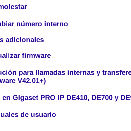
molestar
biar número interno
s adicionales
alizar firmware
ción para llamadas internas y transfer
mware V42.01+)
 en Gigaset PRO IP DE410, DE700 y DE
uales de usuario